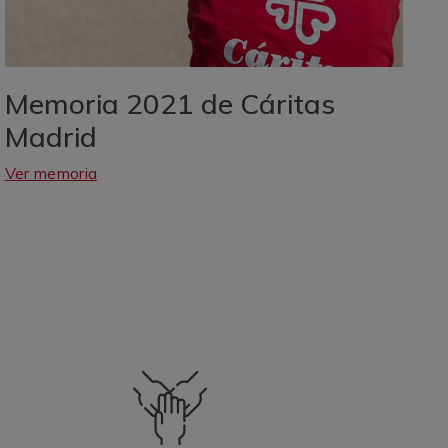
Memoria 2021 de Cáritas
M
Madrid
D
Ver memoria
V