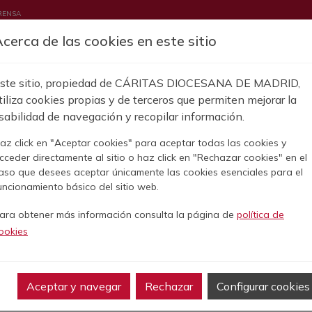
RENSA
cerca de las cookies en este sitio
CONCIENCIA
EM
BORA
FORMACIÓN
ACTUALIDAD
ORACIONES
ste sitio, propiedad de CÁRITAS DIOCESANA DE MADRID,
UN DONATIVO
CÍN SOLIDARIO
RESA MENSAJERÍA
ATENCIÓN Y ACOMPAÑAMIENTO
QUIÉNES SOMOS
COMO EMPRESA
NOTAS DE PRENSA
MOVILIDAD HUMANA
EMPRESA DE CATERING
MEMORIA
HOJA DE CARIDAD
SENSIBILIZACIÓN Y TRANSFORMACI
LOCALIZA TU PARROQUIA
NOTICIAS
ECOLOGÍA
ROPA RECICLADA Y SOLID
PUBLICACIONES
HERENCIAS Y 
ion
SOCIAL
IN
tiliza cookies propias y de terceros que permiten mejorar la
sabilidad de navegación y recopilar información.
az click en "Aceptar cookies" para aceptar todas las cookies y
Sobrescribir 
cceder directamente al sitio o haz click en "Rechazar cookies" en el
INICIO
MEMORIA
ATIVOS
GANIZACIÓN
ESTUDIOS
TRANSPARENCIA
OTRAS PUBLICACIONES
CANAL DE DENUNCIA
REVISTA DE CARITA
NORMAS RE
aso que desees aceptar únicamente las cookies esenciales para el
uncionamiento básico del sitio web.
Memorias Cáritas Madri
ara obtener más información consulta la página de
política de
ookies
Aceptar y navegar
Rechazar
Configurar cookies