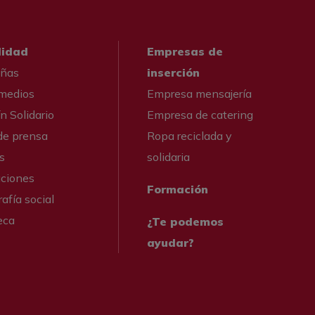
lidad
Empresas de
ñas
inserción
 medios
Empresa mensajería
n Solidario
Empresa de catering
de prensa
Ropa reciclada y
s
solidaria
aciones
Formación
afía social
eca
¿Te podemos
ayudar?