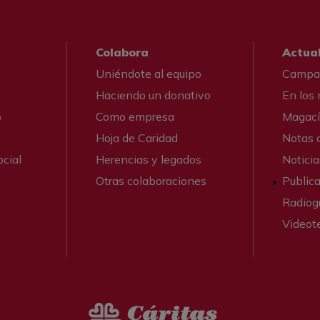
Colabora
Actua
Uniéndote al equipo
Campa
Haciendo un donativo
En los
o
Como empresa
Magací
Hoja de Caridad
Notas 
cial
Herencias y legados
Noticia
Otras colaboraciones
Public
Radiogr
Videot