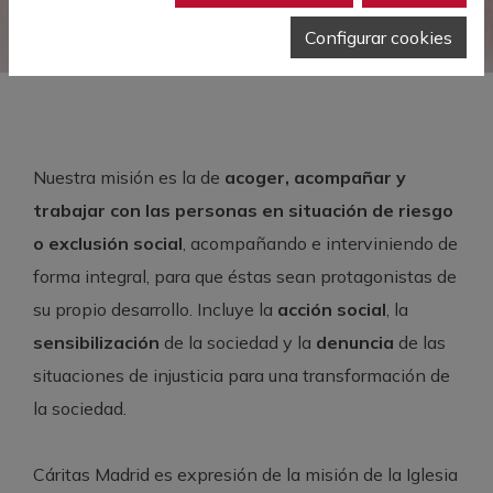
NORMAS REGULADORAS
Configurar cookies
Nuestra misión es la de
acoger, acompañar y
trabajar con las personas en situación de riesgo
o exclusión social
, acompañando e interviniendo de
forma integral, para que éstas sean protagonistas de
su propio desarrollo. Incluye la
acción social
, la
sensibilización
de la sociedad y la
denuncia
de las
situaciones de injusticia para una transformación de
la sociedad.
Cáritas Madrid es expresión de la misión de la Iglesia