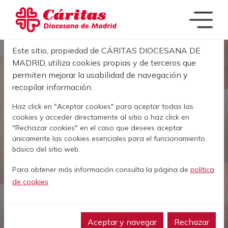
Pasar al contenido principal
Acerca de las cookies en este sitio
Este sitio, propiedad de CÁRITAS DIOCESANA DE
Sobrescribir enla
MADRID, utiliza cookies propias y de terceros que
INICIO
MISIÓN Y VALORES
permiten mejorar la usabilidad de navegación y
recopilar información.
Misión y valores
Haz click en "Aceptar cookies" para aceptar todas las
cookies y acceder directamente al sitio o haz click en
Cáritas Madrid tiene que estar presente en las
"Rechazar cookies" en el caso que desees aceptar
situaciones en las que al ser humano se le niega
únicamente las cookies esenciales para el funcionamiento
la posibilidad de ser persona, entre las personas
básico del sitio web.
pobres y excluidas de la sociedad, al igual que
Jesús de Nazaret.
Para obtener más información consulta la página de
política
de cookies
ESTATUTOS
Aceptar y navegar
Rechazar