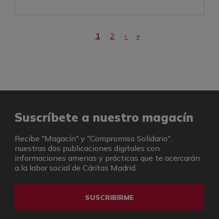
Paginación
Página actual
Page
Siguiente página
Última página
1
2
›
»
Suscríbete a nuestro magacín
Recibe "Magacín" y "Compromiso Solidario",
nuestras dos publicaciones digitales con
informaciones amenas y prácticas que te acercarán
a la labor social de Cáritas Madrid.
SUSCRIBIRME