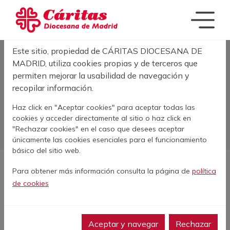
Pasar al contenido principal
Acerca de las cookies en este sitio
Este sitio, propiedad de CÁRITAS DIOCESANA DE
Sobrescribir enla
MADRID, utiliza cookies propias y de terceros que
INICIO
CAMPAÑAS
permiten mejorar la usabilidad de navegación y
recopilar información.
Campañas
Haz click en "Aceptar cookies" para aceptar todas las
cookies y acceder directamente al sitio o haz click en
"Rechazar cookies" en el caso que desees aceptar
únicamente las cookies esenciales para el funcionamiento
básico del sitio web.
Para obtener más información consulta la página de
política
de cookies
10
Mayo
2026
Aceptar y navegar
Rechazar