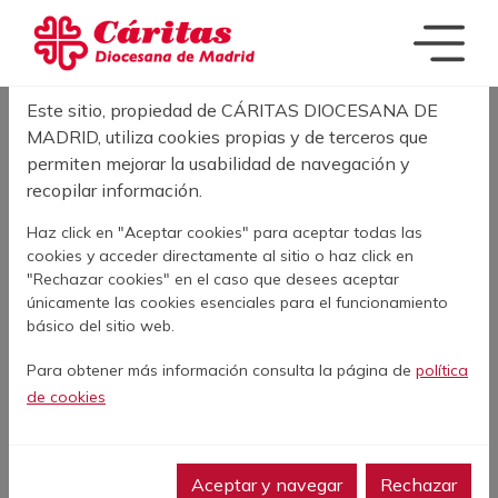
Pasar al contenido principal
Acerca de las cookies en este sitio
SOBRESCRIBIR E
INICIO
ACTUALIDAD
CAMPAÑA DE PERSONAS SIN HOGAR 2024
Este sitio, propiedad de CÁRITAS DIOCESANA DE
MADRID, utiliza cookies propias y de terceros que
permiten mejorar la usabilidad de navegación y
CAMPAÑA DE
recopilar información.
PERSONAS SIN
Haz click en "Aceptar cookies" para aceptar todas las
cookies y acceder directamente al sitio o haz click en
HOGAR 2024
"Rechazar cookies" en el caso que desees aceptar
únicamente las cookies esenciales para el funcionamiento
básico del sitio web.
24 de Septiembre de 2024
Para obtener más información consulta la página de
política
Facebook
Twitter
LinkedIn
WhatsApp
Print
de cookies
Aceptar y navegar
Rechazar