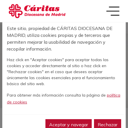
Pasar al contenido principal
Acerca de las cookies en este sitio
Este sitio, propiedad de CÁRITAS DIOCESANA DE
Sobrescribir enla
MADRID, utiliza cookies propias y de terceros que
INICIO
PUBLICACIONES
permiten mejorar la usabilidad de navegación y
recopilar información.
Publicaciones
Haz click en "Aceptar cookies" para aceptar todas las
cookies y acceder directamente al sitio o haz click en
"Rechazar cookies" en el caso que desees aceptar
únicamente las cookies esenciales para el funcionamiento
básico del sitio web.
Para obtener más información consulta la página de
política
de cookies
Aceptar y navegar
Rechazar