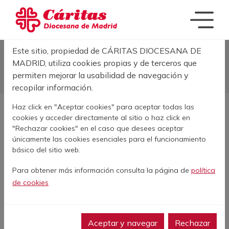
Pasar al contenido principal
Acerca de las cookies en este sitio
Este sitio, propiedad de CÁRITAS DIOCESANA DE
Sobrescribir enla
INICIO
MUJER VIUDA, SIN PENSIÓN Y CON UN HIJO CON AUTISMO
MADRID, utiliza cookies propias y de terceros que
NECESITA AYUDA PARA PAGAR EL ALQUILER. CASO Nº71.892
permiten mejorar la usabilidad de navegación y
recopilar información.
Haz click en "Aceptar cookies" para aceptar todas las
cookies y acceder directamente al sitio o haz click en
AGOSTO
"Rechazar cookies" en el caso que desees aceptar
únicamente las cookies esenciales para el funcionamiento
Mujer viuda, sin
básico del sitio web.
pensión y con un hijo
Para obtener más información consulta la página de
política
con autismo necesita
de cookies
ayuda para pagar el
alquiler. Caso
Aceptar y navegar
Rechazar