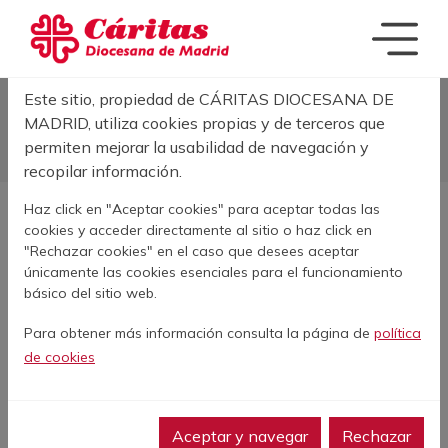
Pasar al contenido principal
Acerca de las cookies en este sitio
Este sitio, propiedad de CÁRITAS DIOCESANA DE
Sobrescribir enla
INICIO
MUJER VIUDA QUE HA SIDO DESAHUCIADA NECESITA AYUDA
MADRID, utiliza cookies propias y de terceros que
PARA PAGAR LA FIANZA DE UNA NUEVA CASA. CASO Nº71.898
permiten mejorar la usabilidad de navegación y
recopilar información.
Haz click en "Aceptar cookies" para aceptar todas las
cookies y acceder directamente al sitio o haz click en
AGOSTO
"Rechazar cookies" en el caso que desees aceptar
únicamente las cookies esenciales para el funcionamiento
Mujer viuda que ha
básico del sitio web.
sido desahuciada
Para obtener más información consulta la página de
política
necesita ayuda para
de cookies
pagar la fianza de
una nueva casa. Caso
Aceptar y navegar
Rechazar