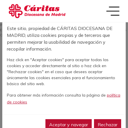
Pasar al contenido principal
Acerca de las cookies en este sitio
SOBRESCRIBIR E
INICIO
ACTUALIDAD
EL 60 % DE LAS PERSONAS DEMANDANTES DE
Este sitio, propiedad de CÁRITAS DIOCESANA DE
EMPLEO QUE ACUDEN A CÁRITAS MADRID TIENE ESTUDIOS SECUNDARIOS
MADRID, utiliza cookies propias y de terceros que
O SUPERIORES
permiten mejorar la usabilidad de navegación y
recopilar información.
El 60 % de las
Haz click en "Aceptar cookies" para aceptar todas las
personas
cookies y acceder directamente al sitio o haz click en
"Rechazar cookies" en el caso que desees aceptar
demandantes de
únicamente las cookies esenciales para el funcionamiento
básico del sitio web.
empleo que acuden a
Para obtener más información consulta la página de
política
Cáritas Madrid tiene
de cookies
estudios secundarios
o superiores
Aceptar y navegar
Rechazar