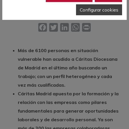
Configurar cookies
20 de Abril de 2023
Facebook
Twitter
LinkedIn
WhatsApp
Print
Más de 6100 personas en situación
vulnerable han acudido a Cáritas Diocesana
de Madrid en el último año buscando un
trabajo; con un perfil heterogéneo y cada
vez más cualificadas.
Cáritas Madrid apuesta por la formación y la
relación con las empresas como pilares
fundamentales para generar oportunidades
laborales y de desarrollo personal. Ya son
más de 300 las empresas colaboradoras.