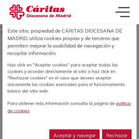
Pasar al contenido principal
Acerca de las cookies en este sitio
SOBRESCRIBIR E
INICIO
ACTUALIDAD
CUMPLIMOS DOS AÑOS SIN LUZ EN CAÑADA, PERO
Este sitio, propiedad de CÁRITAS DIOCESANA DE
NADA QUE CELEBRAR
MADRID, utiliza cookies propias y de terceros que
permiten mejorar la usabilidad de navegación y
recopilar información.
Cumplimos dos años
Haz click en "Aceptar cookies" para aceptar todas las
sin luz en Cañada,
cookies y acceder directamente al sitio o haz click en
pero nada que
"Rechazar cookies" en el caso que desees aceptar
únicamente las cookies esenciales para el funcionamiento
celebrar
básico del sitio web.
Para obtener más información consulta la página de
política
3 de Octubre de 2022
de cookies
Facebook
Twitter
LinkedIn
WhatsApp
Print
Aceptar y navegar
Rechazar