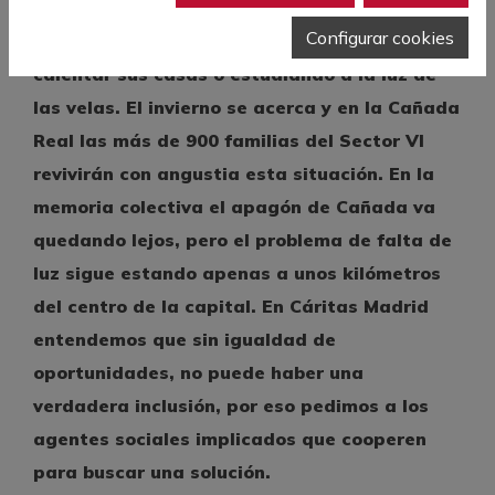
Configurar cookies
Dos años sin darse una ducha caliente, sin
calentar sus casas o estudiando a la luz de
las velas. El invierno se acerca y en la Cañada
Real las más de 900 familias del Sector VI
revivirán con angustia esta situación. En la
memoria colectiva el apagón de Cañada va
quedando lejos, pero el problema de falta de
luz sigue estando apenas a unos kilómetros
del centro de la capital. En Cáritas Madrid
entendemos que sin igualdad de
oportunidades, no puede haber una
verdadera inclusión, por eso pedimos a los
agentes sociales implicados que cooperen
para buscar una solución.