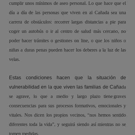
cumplir unos mínimos de aseo personal
. Lo que hace que el 
día a día de las personas que viven en al Cañada sea una 
carrera de obstáculos: 
recorrer largas 
distancias a pie para 
coger un autobús
 o ir al centro de salud más cercano
, 
no 
poder hacer trámites o gestiones 
on
 line, o que los niños o 
niñas a
 duras penas
 pueden hacer los deberes
 a la luz de las 
velas.
Estas condiciones hacen que la situación de 
vulnerabilidad en la que viven las familias de Caña
d
a 
se agrave, lo que 
a 
medio y largo plazo t
ien
e
graves 
consecuencias 
para
 sus procesos formativos, emocionales y 
vitales
.
N
os dicen los propios vecinos
, “nos hemos sentido 
diferentes toda la vida”, y seguirá siendo así
 mientras no se 
tomen medidas.