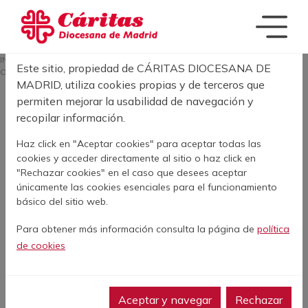
Pasar al contenido principal
Acerca de las cookies en este sitio
SOBRESCRIBIR E
INICIO
ACTUALIDAD
LA CULTURA QUE NOS MUEVE Y NOS ACERCA A
Este sitio, propiedad de CÁRITAS DIOCESANA DE
OTRAS REALIDADES
MADRID, utiliza cookies propias y de terceros que
permiten mejorar la usabilidad de navegación y
recopilar información.
La cultura que nos
Haz click en "Aceptar cookies" para aceptar todas las
mueve y nos acerca a
cookies y acceder directamente al sitio o haz click en
otras realidades
"Rechazar cookies" en el caso que desees aceptar
únicamente las cookies esenciales para el funcionamiento
básico del sitio web.
2 de Junio de 2026
Para obtener más información consulta la página de
política
de cookies
Facebook
Twitter
LinkedIn
WhatsApp
Print
Aceptar y navegar
Rechazar