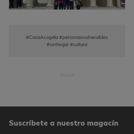
#CasaAcogida #personasvulnerables
#sinhogar #cultura
VOLVER
Suscríbete a nuestro magacín