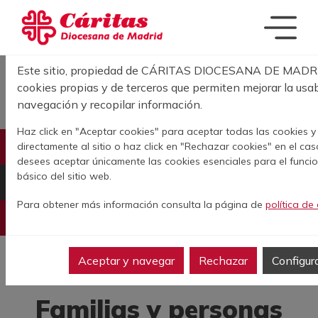
Pasar al contenido principal
Acerca de las cookies en este sitio
Este sitio, propiedad de CÁRITAS DIOCESANA DE MADRID,
Sobrescribir enla
INICIO
ACCIÓN SOCIAL
FAMILIAS Y PERSONAS EXCLUSIÓN EN
cookies propias y de terceros que permiten mejorar la usab
SITUACIÓN DE DESEMPLEO
navegación y recopilar información.
Haz click en "Aceptar cookies" para aceptar todas las cookies 
directamente al sitio o haz click en "Rechazar cookies" en el ca
RADIOGRAFÍA SOCIAL EN DATOS
desees aceptar únicamente las cookies esenciales para el funci
básico del sitio web.
ATENCIÓN A PERSONAS Y FAMILIAS
Para obtener más información consulta la página de
política de
SENSIBILIZACIÓN Y TRANSFORMACIÓN SOCIAL
Aceptar y navegar
Rechazar
Configur
ATENCIÓN A PERSONAS Y FAMILIAS
Familias y personas