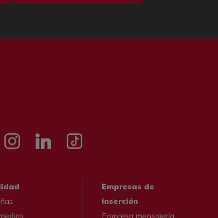
e
Instagramm
LinkedIn
Tik tok
lidad
Empresas de
ñas
inserción
 medios
Empresa mensajería