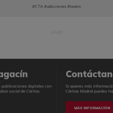
#CTA #adicciones #teatro
VOLVER
agacín
Contáctan
 publicaciones digitales con
Si quieres más informació
abor social de Cáritas
Cáritas Madrid puedes hac
MÁS INFORMACIÓN