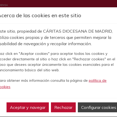
RENSA
cerca de las cookies en este sitio
CONCIENCIA
EM
BORA
FORMACIÓN
ACTUALIDAD
ORACIONES
ste sitio, propiedad de CÁRITAS DIOCESANA DE MADRID,
UN DONATIVO
CÍN SOLIDARIO
RESA MENSAJERÍA
ATENCIÓN Y ACOMPAÑAMIENTO
QUIÉNES SOMOS
COMO EMPRESA
NOTAS DE PRENSA
MOVILIDAD HUMANA
EMPRESA DE CATERING
MEMORIA
HOJA DE CARIDAD
SENSIBILIZACIÓN Y TRANSFORMACI
LOCALIZA TU PARROQUIA
NOTICIAS
ECOLOGÍA
ROPA RECICLADA Y SOLID
PUBLICACIONES
HERENCIAS Y 
ion
SOCIAL
IN
tiliza cookies propias y de terceros que permiten mejorar la
sabilidad de navegación y recopilar información.
az click en "Aceptar cookies" para aceptar todas las cookies y
SOBRESCRIBI
cceder directamente al sitio o haz click en "Rechazar cookies" en el
D
EL VALOR SOCIAL DE NO SER ‘UNA PERSONA NORMAL’: LO QUE OCURR
ATIVOS
GANIZACIÓN
ESTUDIOS
TRANSPARENCIA
OTRAS PUBLICACIONES
CANAL DE DENUNCIA
REVISTA DE CARITA
NORMAS RE
aso que desees aceptar únicamente las cookies esenciales para el
uncionamiento básico del sitio web.
ara obtener más información consulta la página de
política de
lor social de no ser ‘una p
ookies
: lo que ocurre entre ba
Aceptar y navegar
Rechazar
Configurar cookies
11 de Abril de 2025