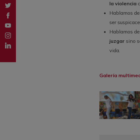
la violencia
c
Twitter
Hablamos de
Facebook
ser suspicace
YouTube
Hablamos de 
Instagramm
juzgar
sino s
LinkedIn
vida.
Tik tok
Galería multime