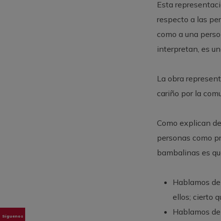
Esta representaci
respecto a las pe
como a una person
interpretan, es u
La obra represent
cariño por la com
Como explican desd
personas como pro
bambalinas es qu
Hablamos de
ellos; cierto
Hablamos de 
Síguenos