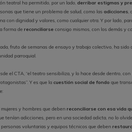
ón teatral ha permitido, por un lado,
derribar estigmas y pre
rsonas que tiene un problema de salud, como las
adicciones
,
a con dignidad y valores, como cualquier otra. Y por lado, pa
na forma de
reconciliarse
consigo mismos, con los demás y con
ada, fruto de semanas de ensayo y trabajo colectivo, ha sido
unidad parroquial.
e el CTA, “el teatro sensibiliza, y lo hace desde dentro, con 
tagonistas”. Y es que la
cuestión social de fondo
que transc
e:
 mujeres y hombres que deben
reconciliarse con esa vida q
 que tenían adicciones, pero en una sociedad adicta, no lo olvi
personas voluntarias y equipos técnicos que deben
restaura