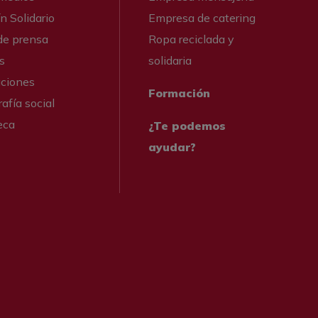
n Solidario
Empresa de catering
de prensa
Ropa reciclada y
s
solidaria
aciones
Formación
afía social
eca
¿Te podemos
ayudar?