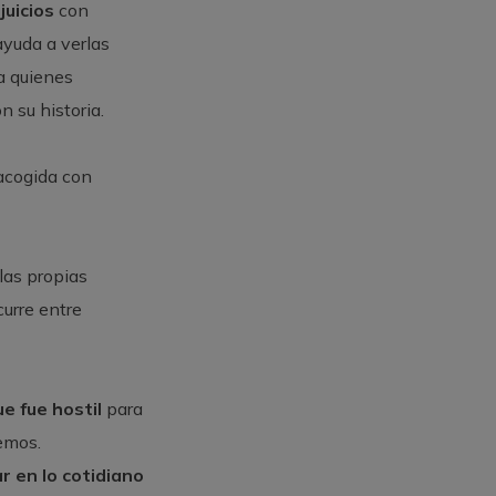
juicios
con
 ayuda a verlas
ra quienes
 su historia.
 acogida con
las propias
urre entre
ue fue hostil
para
demos.
r en lo cotidiano