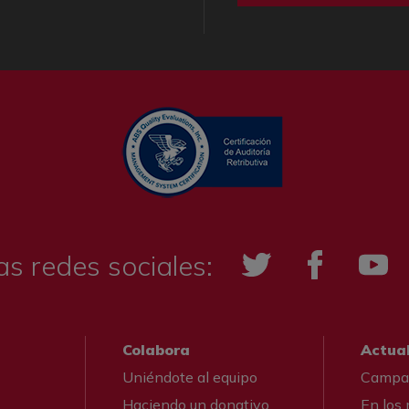
as redes sociales:
Twitter
Facebook
YouTub
Colabora
Actua
Uniéndote al equipo
Campa
Haciendo un donativo
En los