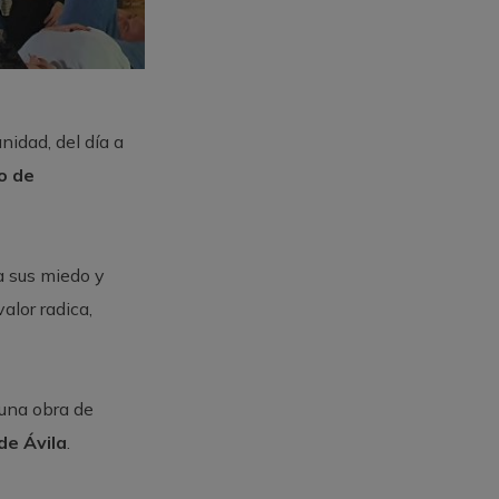
anidad, del día a
o de
 a sus miedo y
alor radica,
 una obra de
de Ávila
.