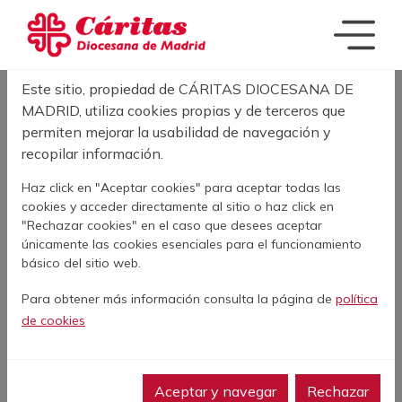
Pasar al contenido principal
Acerca de las cookies en este sitio
SOBRESCRIBIR E
INICIO
ACTUALIDAD
EL GESTO DE DEVOLVER LA LLAMADA
Este sitio, propiedad de CÁRITAS DIOCESANA DE
MADRID, utiliza cookies propias y de terceros que
permiten mejorar la usabilidad de navegación y
El gesto de devolver
recopilar información.
la llamada
Haz click en "Aceptar cookies" para aceptar todas las
cookies y acceder directamente al sitio o haz click en
"Rechazar cookies" en el caso que desees aceptar
Maria Angeles Altozano
únicamente las cookies esenciales para el funcionamiento
18 de Septiembre de 2025
básico del sitio web.
Para obtener más información consulta la página de
política
Facebook
Twitter
LinkedIn
WhatsApp
Print
de cookies
Aceptar y navegar
Rechazar